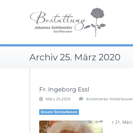
Zum
Im Tra
Inhalt
Be
springen
Archiv 25. März 2020
Fr. Ingeborg Essl
März 25,2020
Kommentar hinterlassen
Unsere Verstorbenen
† 21. März