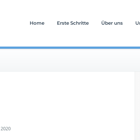
uerfall an Ihrer Seite
stattung Schlömicher
Home
Erste Schritte
Über uns
U
 2020