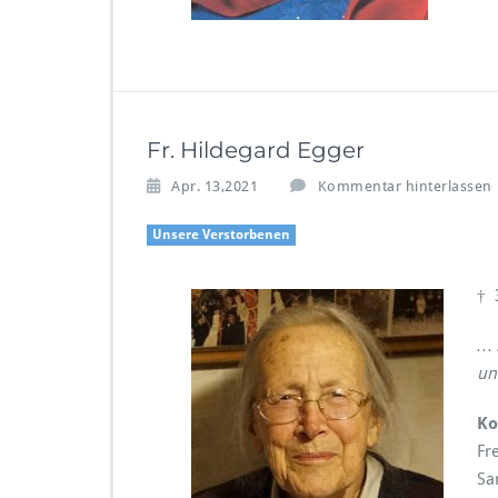
Fr. Hildegard Egger
Apr. 13,2021
Kommentar hinterlassen
Unsere Verstorbenen
† 
… 
un
Ko
Fr
Sa