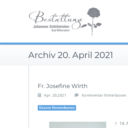
Zum
Im Tra
Inhalt
Be
springen
Archiv 20. April 2021
Fr. Josefine Wirth
Apr. 20,2021
Kommentar hinterlassen
Unsere Verstorbenen
† 14. 