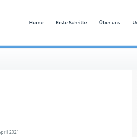
uerfall an Ihrer Seite
stattung Schlömicher
Home
Erste Schritte
Über uns
U
April 2021