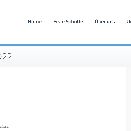
uerfall an Ihrer Seite
stattung Schlömicher
Home
Erste Schritte
Über uns
U
022
2022