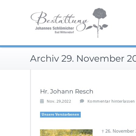
Zum
Im Tra
Inhalt
Be
springen
Archiv 29. November 2
Hr. Johann Resch
Nov. 29,2022
Kommentar hinterlassen
Unsere Verstorbenen
† 26. November 