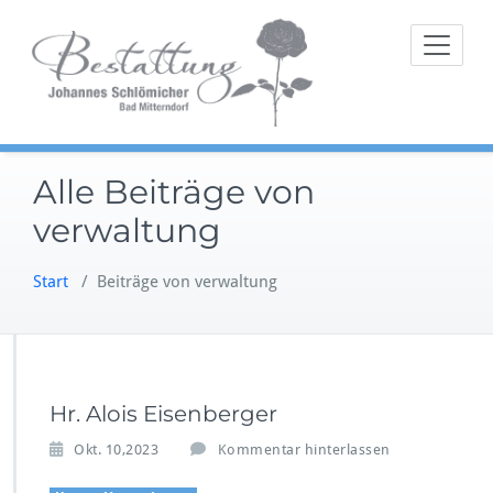
Zum
Im Trauerfall
Bestat
Inhalt
an Ihrer Seite
springen
Alle Beiträge von
verwaltung
Start
/
Beiträge von verwaltung
Hr. Alois Eisenberger
Okt. 10,2023
Kommentar hinterlassen