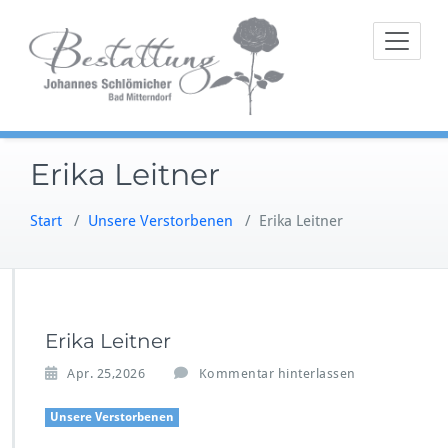
Zum
Im Trauerfall
Bestat
Inhalt
an Ihrer Seite
springen
Erika Leitner
Start
/
Unsere Verstorbenen
/
Erika Leitner
Erika Leitner
Apr. 25,2026
Kommentar hinterlassen
Unsere Verstorbenen