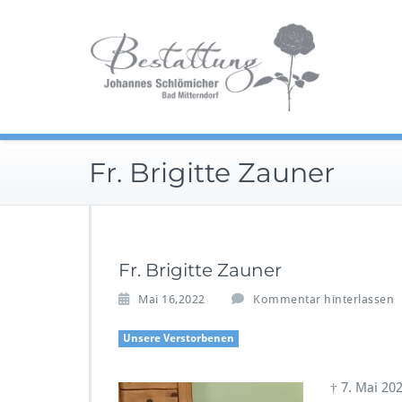
Zum
Im Tra
Inhalt
Be
springen
Fr. Brigitte Zauner
Fr. Brigitte Zauner
Mai 16,2022
Kommentar hinterlassen
Unsere Verstorbenen
† 7. Mai 20