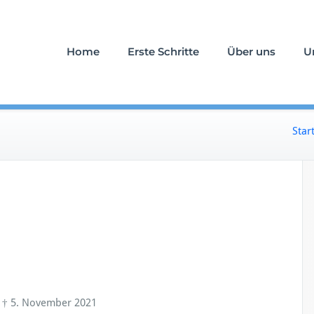
uerfall an Ihrer Seite
stattung Schlömicher
Home
Erste Schritte
Über uns
U
Star
† 5. November 2021