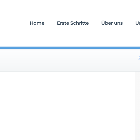
uerfall an Ihrer Seite
stattung Schlömicher
Home
Erste Schritte
Über uns
U