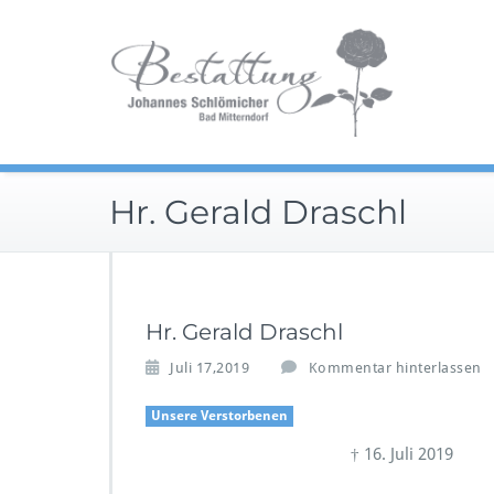
Zum
Im Tra
Inhalt
Be
springen
Hr. Gerald Draschl
Hr. Gerald Draschl
Juli 17,2019
Kommentar hinterlassen
Unsere Verstorbenen
† 16. Juli 2019