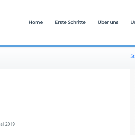
uerfall an Ihrer Seite
stattung Schlömicher
Home
Erste Schritte
Über uns
U
St
Mai 2019