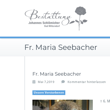
Zum
Im Tra
Inhalt
Be
springen
Fr. Maria Seebacher
Fr. Maria Seebacher
Mai 7,2019
Kommentar hinterlassen
Unsere Verstorbenen
† 6. 