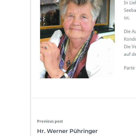
In Li
Seeba
ist.
Die A
Kondo
Die V
auf d
Part
Previous post
Hr. Werner Pühringer